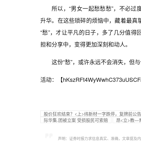
所以，“男女一起愁愁愁”，不必过
升华。在这些琐碎的烦恼中，藏着最真
“愁”，才让平凡的日子，多了几分值得
担和分享中，变得更加深刻和动人。
这份“愁”，或许永远不会消失，但与
活动：【
hKszRFt4WyWwhC373uUSCF
股价狂欢结束？<上>纬新材一字跌停，复牌前公
际华集.团被立案 受损股民可索赔
昂<立>教
声明：证券时报力求信息真实、准确，文章提及内