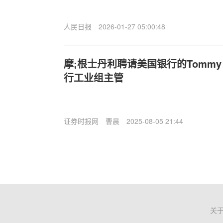
人民日报
2026-01-27 05:00:48
摩;根士丹利聘请美国银行的Tommy 
行工业组主管
证券时报网
曹晨
2025-08-05 21:44
关